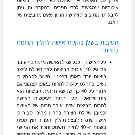
פריון של האישה – השחלה לא מייצרת ביציות
איכותיות שמגיעות לכדי הפריה. במקרה זה, ניתן
לקבל תרומת ביצית ולהשיג הריון שאינו מהביצית של
האם.
הסיבות בשלן נזקקת אישה להליך תרומת
ביצית :
גיל האישה – ככל שגיל האישה מתקרב / עובר
את גיל 40, איכות הביציות לצד היכולת לייצר
ביציות יורד באופן דרמטי. חשוב להבחין כי
נשים בהחלט יכולות להרות באופן עצמוני גם
אחרי גיל 40 כך, שנושא תרומת הביציות הוא
אינדיווידואלי ותלוי רבות בעיקשות האישה
להרות מביצית שלה, אורך הרוח של האישה
וכמובן שלילת הצורך בהריון מהיר. סביר כי
אישה שתגיע לבצע תהליך הפריה חוץ גופית
בשנות ה- 40 לחייה, תשמע ותכיר את המושג
תרומת ביציות. הקושי האמיתי להרות מתחיל