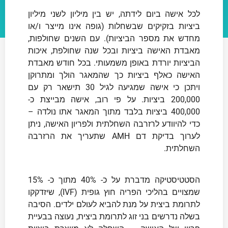
לכל אישה ביום לידתה, יש בין מיליון לשני מיליון
ביציות בזקיקים שבשחלות (גופה אינו מייצר ו/או
מחדש את מספר הביציות). עם השנים שחולפות,
מאבדת האישה ביציות ובכל שנה שחולפת, איכות
הביציות יורדת באופן משמעותי. בכל חודש מאבדת
האישה כאלף ביציות כך שהמאגר הולך ומתרוקן
ויתכן כי אישה שמגיעה לגיל 30 תישאר רק עם
200,000 ביציות. על פי רוב, אישה מבייצת כ-
400,000 ביציות בלבד מתוך המאגר אתו נולדה –
כדי להיוודע לרזרבה השחלתית ולפריון האישה, ניתן
לערוך בדיקת דם AMH שתעריך את הרזרבה
השחלתית.
הסטטיסטיקה מדברת על כ- 40% מתוך כ- 15%
שמצויים בהליכי הפריה חוץ גופית (IVF), שיזדקקו
לתרומת ביצית על מנת להביא לעולם ילדים. הסיבה
בשלה נדרשים בני זוג לתרומת ביצית, נעוצה בבעיית