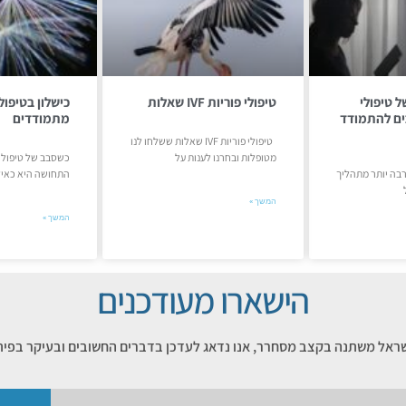
ל טיפולי
טיפולי פוריות IVF שאלות
כים להתמודד
מתמודדים
טיפולי פוריות IVF שאלות ששלחו לנו
מטופלות ובחרנו לענות על
כשסבב של טיפולי 
רבה יותר מתהליך
התחושה היא כאיל
המשך »
המשך »
הישארו מעודכנים
שראל משתנה בקצב מסחרר, אנו נדאג לעדכן בדברים החשובים ובעיקר בפית