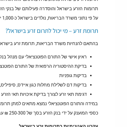
תרומות הזרע בישראל והוסדרה פעילותם של בנקי הזרע
על פי נתוני משרד הבריאות, נולדים בישראל כ-1,000 ילדים מדי שנה מתרומת זרע.
תרומת זרע – מי יכול לתרום זרע בישראל?
בהתאם להנחיות משרד הבריאות, תרומת זרע בישראל יכולה להיעשות אך ורק על ידי ג
ראיון אישי של התורם הפוטנציאלי עם מנהל בנק
בדיקת ההיסטוריה הרפואית של התורם הפוטנציא
בדיקות גופניות
בדיקות דם לשלילת מחלות כגון איידס, סיפיליס, הפטיטיס B ו- C 
דגימת תאי זרע לצורך בדיקת איכויות תאי הזר
במידה והתורם הפוטנציאלי נמצא מתאים למתן תרומות
כספי המוענק על ידי בנק הזרע בסך של 250-300 ₪ עבור כל מנת תאי זרע.
עקרון האנונימיות בתרומות זרע בישראל