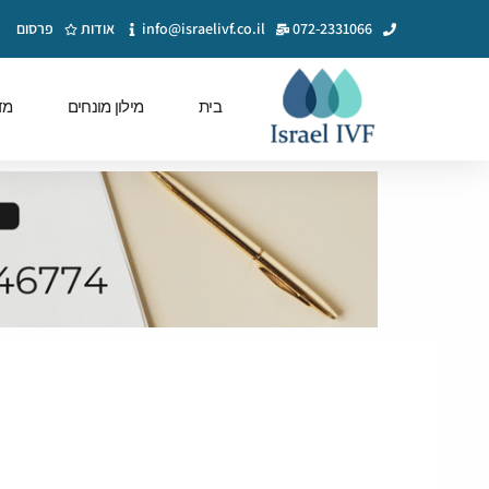
072-2331066
info@israelivf.co.il
אודות
פרסום
בית
מילון מונחים
מד