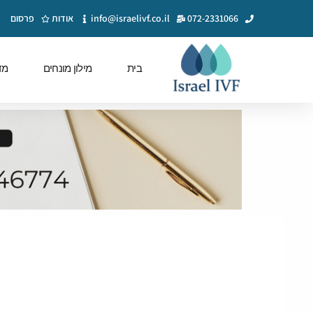
072-2331066
info@israelivf.co.il
אודות
פרסום
בית
מילון מונחים
מד