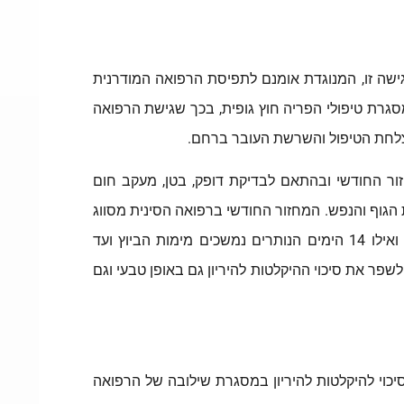
שה זו, המנוגדת אומנם לתפיסת הרפואה המודרנית
גרת טיפולי הפריה חוץ גופית, בכך שגישת הרפואה
הצלחת הטיפול והשרשת העובר ברחם.
ור החודשי ובהתאם לבדיקת דופק, בטן, מעקב חום
הגוף והנפש. המחזור החודשי ברפואה הסינית מסווג
על פי יין ו-יאנג שהם חומר ואנרגיה, כאשר 14 הימים הראשונים נמשכים מתחילת הווסת ועד להופעת הביוץ (ין- חומר) ואילו 14 הימים הנותרים נמשכים מימות הביוץ ועד
שפר את סיכוי ההיקלטות להיריון גם באופן טבעי וגם
יכוי להיקלטות להיריון במסגרת שילובה של הרפואה