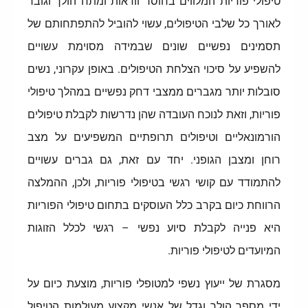
טיפולי פוריות המלווים בחוסר וודאות ומתח הולך וגובר
לאורך כל שלבי הטיפולים, עשוי להוביל להתפתחותם של
תסמינים נפשיים שונים שבמידה מסוימת עשויים
להשפיע על סיכוי הצלחת הטיפולים. באופן עקרוני, נשים
סובלות יותר מגברים ממצבי דחק נפשיים במהלך טיפולי
פוריות, וזאת לנוכח העובדה שהן נדרשות לקבלת טיפולים
הורמונאליים וטיפולים תרופתיים המשפיעים על מצב
רוחן ומצבן הגופני. יחד עם זאת, גם גברים עשויים
להתמודד עם קושי רגשי בטיפולי פוריות, ולכן, ההמלצה
הרווחת כיום בקרב כלל העוסקים בתחום טיפולי הפוריות
היא פנייה לקבלת סיוע נפשי – רגשי לכלל הזוגות
המיועדים לטיפולי פוריות.
מסגרת של ייעוץ נשפי למטופלי פוריות, מוצעת כיום על
ידי מספר הולך וגדל של אנשי מקצוע מעולמות הטיפול