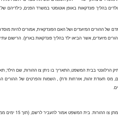
לדים בהליך פונדקאות באופן אוטומטי במשרד הפנים, כילדיהם של 
ברים, מעמדם של ההורים המיועדים ושל האם הפונדקאית, אמורים להיות מוס
רים מיועדים, אשר הביאו ילד בהליך פונדקאות בארץ). הרישום עתיד 
הרלוונטי בבית המשפט, התאריך בו ניתן צו ההורות, שם הילד, תארי
, מס תעודת זהות, אזרחות ודת) , השמות והפרטים של ההורים המי
ם.
הליך הרישום מתחיל בבית