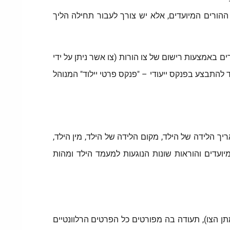
ההורים המיועדים, אלא יש צורך לעבור תחילה הליך
דרים באמצעות רישום של צו הורות (צו אשר ניתן על ידי
להתבצע בפנקס ייעודי – "פנקס פרטי יילוד" המנוהל
ך הלידה של הילד, מקום הלידה של הילד, מין הילד,
ועדים והוראות שונות הנוגעות למעמד הילד ומהות
 המשפט אשר אחראי על מתן צו ההורות. בית המשפט אמור להעביר לרשם, (תוך 15 ימים ממתן הצו), תעודה בה מפורטים כל הפרטים הרלוונטיים