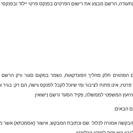
ם מבצע את רישום הפרטים בפנקס פרטי יילוד ובפנקסי עזר קיימים 3 פנקסי עזר ש
 המהווים חלק מהליך הפונדקאות, נשמר במקום סגור ורק הרשם 
יו, אינו פתוח לציבור ומי שיוכל לקבל לפנקס גישה, הם רק: בגיר 
ם הבאים:
בקשה אמורה לכלול: שם וכתובת המבקש, אישור (אסמכתא) אשר מ
ביו הוא זקוק למידע הרלוונטי.