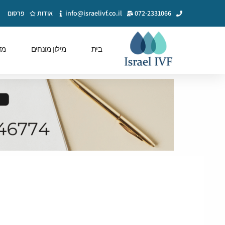
072-2331066
info@israelivf.co.il
אודות
פרסום
בית
מילון מונחים
מד