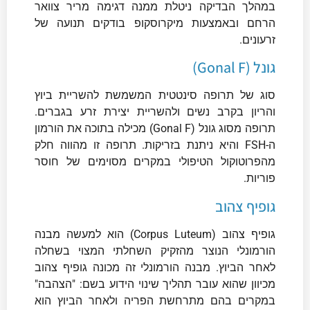
במהלך הבדיקה ניטלת ממנה דגימה מריר צוואר
הרחם ובאמצעות מיקרוסקופ בודקים תנועה של
זרעונים.
גונל (Gonal F)
סוג של תרופה סינטטית המשמשת להשריית ביוץ
והריון בקרב נשים ולהשריית יצירת זרע בגברים.
תרופה מסוג גונל (Gonal F) מכילה בתוכה את הורמון
ה-FSH והיא ניתנת בזריקות. תרופה זו מהווה חלק
מהפרוטוקול הטיפולי במקרים מסוימים של חוסר
פוריות.
גופיף צהוב
גופיף צהוב (Corpus Luteum) הוא למעשה מבנה
הורמונלי הנוצר מהזקיק השחלתי המצוי בשחלה
לאחר הביוץ. מבנה הורמונלי זה מכונה גופיף צהוב
מכיוון שהוא עובר תהליך שינוי הידוע בשם: "הצהבה"
במקרים בהם מתרחשת הפריה ולאחר הביוץ הוא