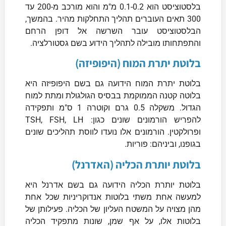
בלסטוציסט הוא 0.1-0.2 מ"מ והוא מורכב מ-200 עד
300 תאים העוברים תהליך התחלקות מהיר. בהמשך,
הבלסטוציסט עובר השרשה אל דופן הרחם
והתפתחותו מובילה לתהליך הידוע בשם גסטורלציה.
בלוטת יתרת המוח (היפופיזה)
בלוטת יתרת המוח הידועה גם בשם היפופיזה היא
בלוטה קטנה הממוקמת בבסיס הגולגולת ומתת למוח
הגדול. משקלה 0.5 גרם וקוטרה 1 ס"מ ותפקידה
להפריש הורמונים שונים כגון: TSH, FSH, LH
ופרולקטין. הורמונים אלו נועדו לווסת תהליכים שונים
בגופנו, וביניהם: פוריות.
בלוטת יותרת הכליה (האדרנל)
בלוטת יותרת הכליה הידועה גם בשם אדרנל היא
למעשה אחת משתי בלוטות אנדוקריניות שכל אחת
מהן מצויה על המשטח העליון של הכליה. פעילותן של
בלוטות אלו, על אף שמן, שונות מתפקיד הכליה