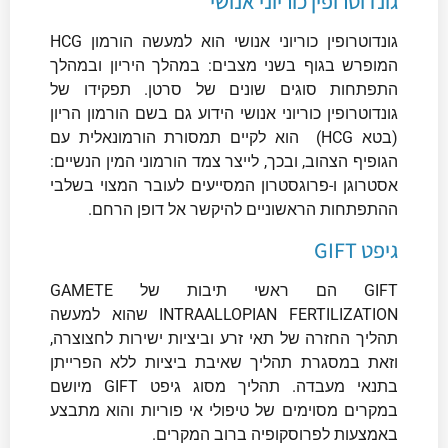
גונדוטרופין כוריוני אנושי
גונדוטרופין כוריוני אנושי הוא למעשה הורמון HCG
המופרש בגוף בשני מצבים: במהלך היריון ובמהלך
התפתחות סוגים שונים של סרטן. תפקידו של
גונדוטרופין כוריוני אנושי הידוע גם בשם הורמון הריון
(בטא HCG) הוא לקיים תמסורת הורמונאלית עם
הגופיף הצהוב, ובכך, לייצר צמד הורמוני המין הנשיים:
אסטרוגן ו-פרוגסטרון המסייעים לעובר המצוי בשלבי
ההתפתחות הראשוניים להיקשר אל דופן הרחם.
גיפט GIFT
GIFT הם ראשי תיבות של GAMETE
INTRAALLOPIAN FERTILIZATION שהוא למעשה
תהליך החזרה של תאי זרע וביציות ישירות לחצוצרה,
וזאת במסגרת תהליך שאיבת ביציות ללא הפרייתן
בתנאי מעבדה. תהליך מסוג גיפט GIFT מיושם
במקרים מסוימים של טיפולי אי פוריות והוא מתבצע
באמצעות לפרוסקופיה ברוב המקרים.