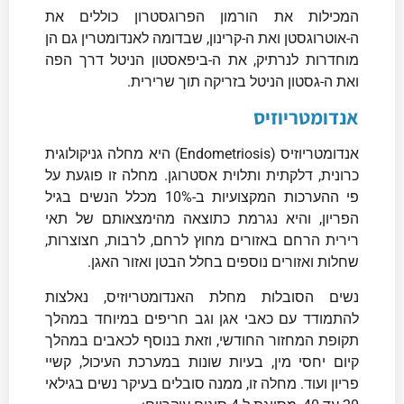
המכילות את הורמון הפרוגסטרון כוללים את
ה-אוטרוגסטן ואת ה-קרינון, שבדומה לאנדומטרין גם הן
מוחדרות לנרתיק, את ה-ביפאסטון הניטל דרך הפה
ואת ה-גסטון הניטל בזריקה תוך שרירית.
אנדומטריוזיס
אנדומטריוזיס (Endometriosis) היא מחלה גניקולוגית
כרונית, דלקתית ותלוית אסטרוגן. מחלה זו פוגעת על
פי ההערכות המקצועיות ב-10% מכלל הנשים בגיל
הפריון, והיא נגרמת כתוצאה מהימצאותם של תאי
רירית הרחם באזורים מחוץ לרחם, לרבות, חצוצרות,
שחלות ואזורים נוספים בחלל הבטן ואזור האגן.
נשים הסובלות מחלת האנדומטריוזיס, נאלצות
להתמודד עם כאבי אגן וגב חריפים במיוחד במהלך
תקופת המחזור החודשי, וזאת בנוסף לכאבים במהלך
קיום יחסי מין, בעיות שונות במערכת העיכול, קשיי
פריון ועוד. מחלה זו, ממנה סובלים בעיקר נשים בגילאי