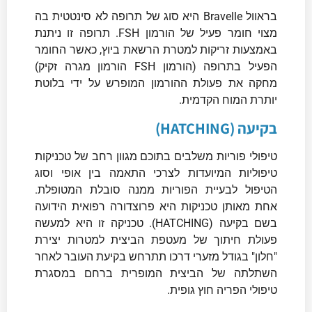
בראוול Bravelle היא סוג של תרופה לא סינטטית בה
מצוי חומר פעיל של הורמון FSH. תרופה זו ניתנת
באמצעות זריקות למטרת הרשאת ביוץ, כאשר החומר
הפעיל בתרופה (הורמון FSH הורמון מגרה זקיק)
מחקה את פעולת ההורמון המופרש על ידי בלוטת
יותרת המוח הקדמית.
בקיעה (HATCHING)
טיפולי פוריות משלבים בתוכם מגוון רחב של טכניקות
טיפוליות המיועדות לצרכי התאמה בין אופי וסוג
הטיפול לבעיית הפוריות ממנה סובלת המטופלת.
אחת מאותן טכניקות היא פרוצדורה רפואית הידועה
בשם בקיעה (HATCHING). טכניקה זו היא למעשה
פעולת חיתוך של מעטפת הביצית למטרות יצירת
"חלון" בגודל מזערי דרכו תתרחש בקיעת העובר לאחר
השתלתה של הביצית המופרית ברחם במסגרת
טיפולי הפריה חוץ גופית.