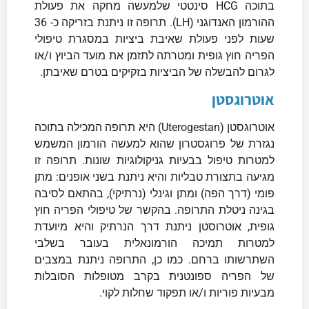
בתוכה HCG סינטטי שלמעשה מחקה את פעולת
ההורמון האנדוגני (LH). תרופה זו ניתנת בזריקה כ- 36
שעות לפני פעולת שאיבת ביציות במסגרת טיפולי
הפריה חוץ גופית ומטרתה לתזמן את מועד הביוץ ו/או
לגרום להבשלה של הביציות בזקיקים בטרם שאיבתן.
אוטרוגסטן
אוטרוגסטן (Uterogestan) היא תרופה המכילה בתוכה
נגזרת של פרוגסטרון שהוא למעשה הורמון המשמש
למטרות טיפול בבעיות גניקולוגיות שונות. תרופה זו
מגיעה בתצורת טבליות והיא ניתנת בשני אופנים: מתן
פומי (דרך הפה) ומתן וגינלי (נרתיקי), בהתאם לסיבה
בגינה ניטלת התרופה. בהקשר של טיפולי הפריה חוץ
גופית, אוטרוסטן ניתנת דרך הנרתיק והיא מיועדת
למטרות תמיכה הורמונאלית בעובר בשלבי
השתרשותו ברחם. כמו כן, התרופה ניתנת במצבים
של הפריה ספונטנית בקרב מטופלות הסובלות
מבעיות פוריות ו/או תפקוד שחלות לקוי.