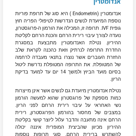
אנדומטרין
אנדומטרין (Endometrin ) היא סוג של תרופת פוריות
נוספת המיועדת לנשים הנדרשות לטיפולי הפריה חוץ
גופית IVF. תרופה זו, המכילה את הורמון ה-פרוגסטרון,
נועדה לצורך עיבוי רירית הרחם והכנת הרחם לקליטת
ההיריון. נטילת האנדומטרין מתבצעת במסגרת
החדרת התרופה לנרתיק וזאת כהכנה לקראת שלב
החזרת העוברים אשר נוצרו בתנאי מעבדה לרחמה
של המטופלת. את התרופה המטופלת נדרשת ליטול
בסיום מועד הביוץ ולמשך 14 יום עד למועד בדיקת
הריון.
נטילת אנדומטרין מיועדת גם לנשים אשר אינן מייצרות
כמות מספקת של פרוגסטרון שהוא למעשה הורמון
נשי האחראי על עיבוי רירית הרחם לפני הריון.
במצבים של מחסור בהורמון הפרוגסטרון, רירית
הרחם אינה מתעבה והדבר עלול ליוצר קושי בקליטת
ההיריון מכיוון שהביצית המופרית איננה יכולה
להשתרש ברירית הרחם. סוגי תרופות נוספות