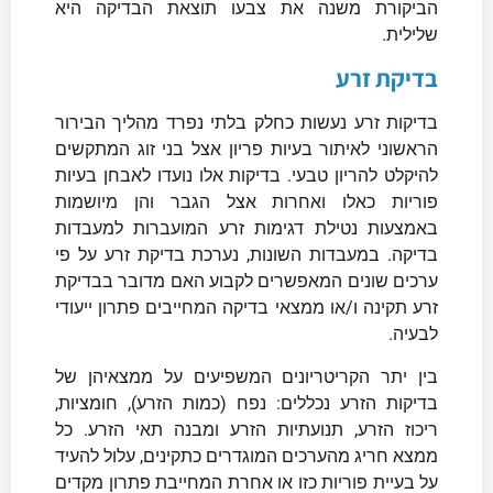
הביקורת משנה את צבעו תוצאת הבדיקה היא
שלילית.
בדיקת זרע
בדיקות זרע נעשות כחלק בלתי נפרד מהליך הבירור
הראשוני לאיתור בעיות פריון אצל בני זוג המתקשים
להיקלט להריון טבעי. בדיקות אלו נועדו לאבחן בעיות
פוריות כאלו ואחרות אצל הגבר והן מיושמות
באמצעות נטילת דגימות זרע המועברות למעבדות
בדיקה. במעבדות השונות, נערכת בדיקת זרע על פי
ערכים שונים המאפשרים לקבוע האם מדובר בבדיקת
זרע תקינה ו/או ממצאי בדיקה המחייבים פתרון ייעודי
לבעיה.
בין יתר הקריטריונים המשפיעים על ממצאיהן של
בדיקות הזרע נכללים: נפח (כמות הזרע), חומציות,
ריכוז הזרע, תנועתיות הזרע ומבנה תאי הזרע. כל
ממצא חריג מהערכים המוגדרים כתקינים, עלול להעיד
על בעיית פוריות כזו או אחרת המחייבת פתרון מקדים