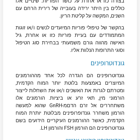
בצורה כזו או אחרת על כושר הפוריות. שינויים אלו
כוללים בין היתר ירידה בעובייה של רירית הרחם עם
השנים, המקשה על קליטת הריון.
בהקשר של טיפולי פוריות המיועדים לנשים ו/או זוגות
המתמודדים עם בעיית פוריות כזו או אחרת, גיל
האישה מהווה גורם משמעותי בבחירת סוג הטיפול
וסוגי התרופות הנלוות אליו.
גונדוטרופינים
גונדוטרופינים הם הגדרה לכל אחד מההורמונים
המיוצרים באמצעות בלוטת יותר המוח הקדמית,
ומטרתם לגרות את האשכים ו/או את השחלות לייצור
הורמוני מין, תאי זרע או ביציות. הורמונים אלו
משתחררים אל זרם הדםמ-GnRH שהוא למעשה
הורמון משחרר גונדופרופינים מבלוטת יותרת המוח
הקדמית, כאשר ההורמונים העיקריים הידועים בשם
גונדוטרופינים הם הורמון FSH והורמון LH.