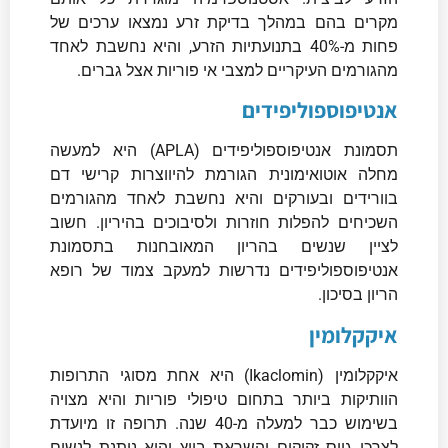
מקרים בהם במהלך בדיקת זרע נמצאו ערכים של
פחות מ-40% בתנועתיות הזרע, והיא נחשבת לאחד
מהגורמים העיקריים למצבי אי פוריות אצל גברים.
אנטיפוספוליפידים
תסמונת אנטיפוספוליפידים (APLA) היא למעשה
מחלה אוטואימונית הגורמת להיווצרות קרישי דם
בוורידים ובעורקים והיא נחשבת לאחד מהגורמים
השכיחים להפלות חוזרות ולסיבוכים בהיריון. חשוב
לציין שנשים בהריון המאובחנות בתסמונת
אנטיפוספוליפידים נדרשות למעקב צמוד של רופא
הריון בסיכון.
איקקלומין
איקקלומין (Ikaclomin) היא אחת מסוגי התרופות
הוותיקות ביותר בתחום טיפולי פוריות והיא מצויה
בשימוש כבר למעלה מ-40 שנה. תרופה זו מיועדת
לצרכי גיוס זקיקים והשראת ביוץ והיא ניתנת לנשים