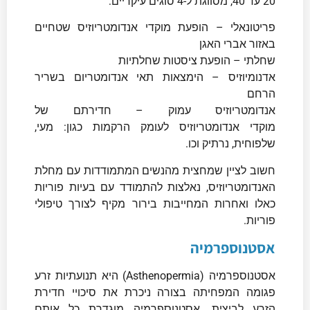
20 עד 40, מסווגת ל-4 סוגים עיקריים:
פריטונאלי – הופעת מוקדי אנדומטריוזיס שטחיים
באזור אברי האגן
שחלתי – הופעת ציסטות שחלתיות
אדנומיוזיס – הימצאות תאי אנדומטריום בשריר
הרחם
אנדומטריוזיס עמוק – חדירתם של
מוקדי אנדומטריוזיס לעומק הרקמות כגון: מעי,
שלפוחית, נרתיק וכו.
חשוב לציין שמחצית מהנשים המתמודדות עם מחלת
האנדומטריוזיס, נאלצות להתמודד עם בעיות פוריות
כאלו ואחרות המחייבות בירור מקיף לצורך טיפולי
פוריות.
אסטנוספרמיה
אסטנוספרמיה (Asthenopermia) היא תנועתיות זרע
פגומה המפחיתה בצורה ניכרת את סיכויי חדירת
הזרע לביצית. אסטנוספרמיה מוגדרת כל אותם