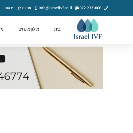
072-2331066
info@israelivf.co.il
אודות
פרסום
בית
מילון מונחים
מד