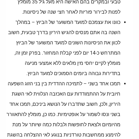
טבעי ובמקרים בהם האישה היא מעל גיל 35 מומלץ
לפנות לבירור פוריות לאחר חצי שנה של ניסיונות.
כוונו את עצמכם למועד המשוער של הביוץ – במהלך
השנה בה אתם מנסים להגיש היריון בדרך טבעית, חשוב
לכוון את הניסיונות השונים למועד המשוער של הביוץ
המתרחש כ-14 יום לפני קבלת המחזור. בפרק זמן זה,
מומלץ לקיים יחסי מין מלאים ללא אמצעי מניעה
בתדירות גבוהה ביומים הסמוכים למועד הביוץ.
תמכו אחד בשני – לתמיכה ההדדית בין בני הזוג השפעה
חיובית על ההתמודדות עם האכזבה הנלווית לאי השגת
היריון, ולכן, חשוב שתדברו על הנושא ביניכם, תמכו אחד
בשני ונסו לשמור על אופטימיות. כמו כן, מומלץ להתאוורר
מהיומיום ולצאת לחופשות ולבלות כמה שיותר על מנת
להימנע ממחשבות טורדניות בנוגע לאי ההצלחה בהשגת