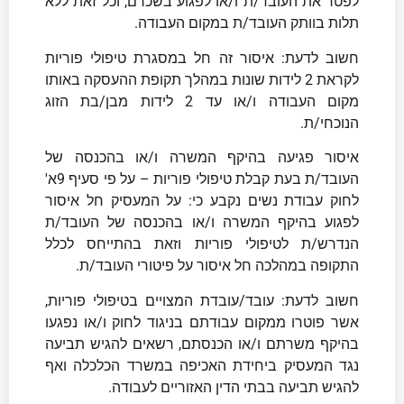
לפטר את העובד/ת ו/או לפגוע בשכרם, וכל זאת ללא
תלות בוותק העובד/ת במקום העבודה.
חשוב לדעת: איסור זה חל במסגרת טיפולי פוריות
לקראת 2 לידות שונות במהלך תקופת ההעסקה באותו
מקום העבודה ו/או עד 2 לידות מבן/בת הזוג
הנוכחי/ת.
איסור פגיעה בהיקף המשרה ו/או בהכנסה של
העובד/ת בעת קבלת טיפולי פוריות – על פי סעיף 9א'
לחוק עבודת נשים נקבע כי: על המעסיק חל איסור
לפגוע בהיקף המשרה ו/או בהכנסה של העובד/ת
הנדרש/ת לטיפולי פוריות וזאת בהתייחס לכלל
התקופה במהלכה חל איסור על פיטורי העובד/ת.
חשוב לדעת: עובד/עובדת המצויים בטיפולי פוריות,
אשר פוטרו ממקום עבודתם בניגוד לחוק ו/או נפגעו
בהיקף משרתם ו/או הכנסתם, רשאים להגיש תביעה
נגד המעסיק ביחידת האכיפה במשרד הכלכלה ואף
להגיש תביעה בבתי הדין האזוריים לעבודה.