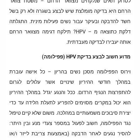
לסרוק תאים שנלקחים מצוואר הרחם – משטח צוואר
הרחם היא בדיקה מומלצת שיש לבצע בשגרה ולא רק בשל
חשד להדבקה ובעיקר עבור נשים פעילות מינית. התגלתה
דלקת כתוצאה מ – HPV? תילקח דגימה מצוואר הרחם
אותה יעבירו לבדיקה מעבדתית.
מדוע חשוב לבצע בדיקת HPV (פפילומה)
וירוס הפפילומה מסכן נשים בהריון – כל אישה עוברת
במהלך חודשי ההיריון שינויים אשר עלולים לגרום
להתפרצות הנגיף הרדום. ככל והנגע יגדל במהלך ההיריון
הוא יכול במקרים מסוימים להפריע לתעלת הלידה עד כדי
יצירת סיבוכים משמעותיים במהלכה. משום שלא קיים טיפול
נגד הפפילומה, חשוב לפעול במספר צעדי מנע ובין היתר:
להסיר נגעים לאחר הדבקה (באמצעות צריבת לייזר ו/או