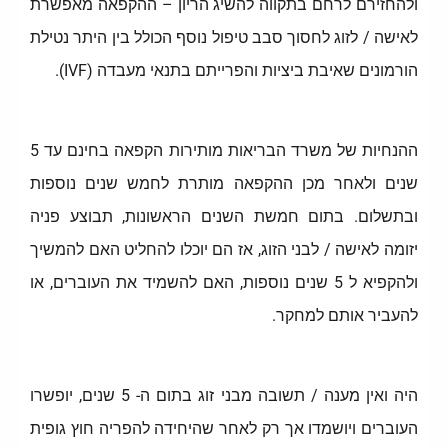
ולהחזירם לרחם בתקווה להשיג הריון – ההקפאה מאפשרת
לאישה / לזוג לחסוך סבב טיפול נוסף הכולל בין היתר נטילת
הורמונים שאיבת ביציות והפרייתם בתנאי מעבדה (IVF).
ההנחיות של משרד הבריאות מותירות הקפאה בחינם עד 5
שנים ולאחר מכן ההקפאה מותרת לחמש שנים נוספות
ובתשלום. בתום חמשת השנים הראשונות, תבוצע פניה
יזומה לאישה / לבני הזוג, אז הם יוכלו להחליט האם להמשיך
ולהקפיא ל 5 שנים נוספות, האם להשמיד את העוברים, או
להעביר אותם למחקר.
היה ואין מענה / תשובה מבני זוג בתום ה- 5 שנים, יופשרו
העוברים ויושמדו אך רק לאחר שהיחידה להפריה חוץ גופית