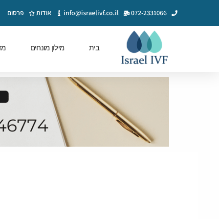
072-2331066
info@israelivf.co.il
אודות
פרסום
בית
מילון מונחים
מד