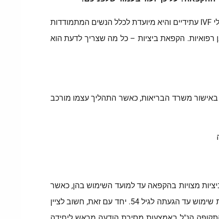
הקפאת ביציות – כל מה שצריך לדעת – הקפאת ביציות, היא פרוצדורה רפואית המיועדת לצרכי שימור פריון באמצעות טיפולי IVF עתידיים והיא מיועדת לכלל הנשים המתמודדות
המעוניינות לשמר את פוריותן מסיבות שאינן רפואיות. הקפאת ביציות – כל מה שצריך לדעת הוא
 באישור משרד הבריאות, כאשר התהליך עצמו מורכב
ציות מצויות בהקפאה עד למועד השימוש בהן, כאשר
על פי החוק המונהג בישראל בכל הנוגע לתהליך הקפאת ביציות, כל אישה יכולה להקפיא עד 20 ביציות בהן היא יכולה לעשות שימוש עד הגעתה לגיל 54. יחד עם זאת, חשוב לציין
 ניתן להאריך את התקופה הנ"ל באמצעות מסירת הודעה מראש ליחידה