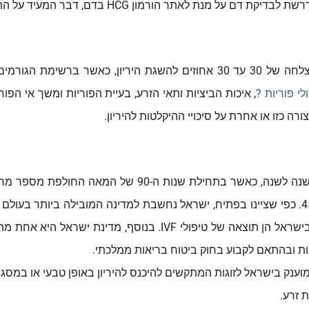
לאתר הורמון HCG בדם, דבר המעיד על התפתחות היריון.
כל מחזור טיפול הפריה חוץ גופית הוא בעל סיכויי הצלחה של 30 עד 30 אחוזים 
י פוריות ?
, איכות הביציות ותאי הזרע, בעיית הפוריות ומשך אי הפ
רה כזו או אחרת על סיכויי ההיקלטות להיריון.
2021, מספר מחוזרי הטיפול השנתי עומד על כ-45,000. כפי שציינו בפתיח, ישראל נחשבת למדינ
גופית (ביחס לאוכלוסייתה), כאשר 4% מכלל הלידות בישראל הן תוצאה 
ות ובהתאם לקבוע בחוק ביטוח בריאות ממלכתי.
 מוענק בישראל לזוגות המתקשים להיכנס להיריון באופן טבעי או במסגר
 זרע.