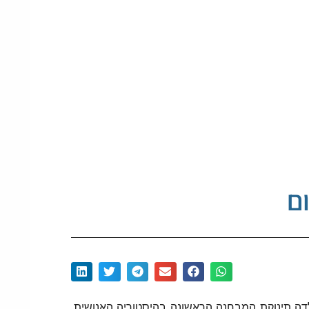
פריה החוץ גופית (IVF) פותחה בבריטניה במהלך שנות ה-70 של המאה החולפת ובתאריך 25 ביולי 1978 נולדה תינוקת המבחנה הראשונה בהיסטוריה האנושית.