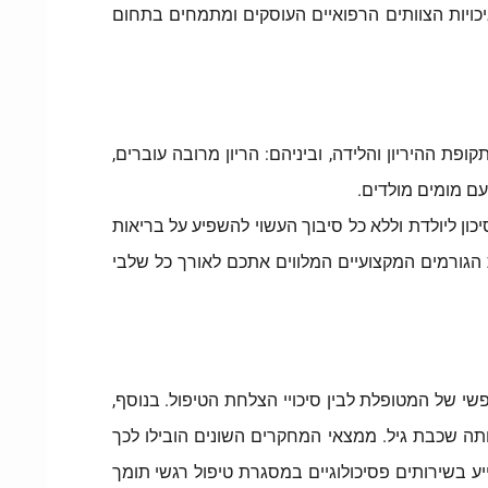
כויות הצוותים הרפואיים העוסקים ומתמחים בתחום
פת ההיריון והלידה, וביניהם: הריון מרובה עוברים,
עם מומים מולדים.
כון ליולדת וללא כל סיבוך העשוי להשפיע על בריאות
ת הגורמים המקצועיים המלווים אתכם לאורך כל שלבי
י של המטופלת לבין סיכויי הצלחת הטיפול. בנוסף,
ותה שכבת גיל. ממצאי המחקרים השונים הובילו לכך
צוע ורופאים העוסקים בתחום טיפולי הפריה חוץ גופית, ממליצים לנשים המצויות בטיפולי IVF להסתייע בשירותים פסיכולוגיים במסגרת טיפול רגשי תומך