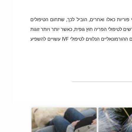
 פוריות כאלו ואחרים, הוביל לכך, שתחום הטיפולים
לטיפולי הפריה חוץ גופית, כאשר יותר ויותר זוגות
ונשים אינם מהססים לקבל סיוע נפשי לאורך כל שלבי הטיפולים להם הם נדרשים בתחום הפוריות. חשוב לציין שהטיפולים ההורמונאליים הנלווים לטיפולי IVF עשויים להשפיע