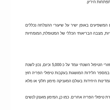
להשגת היריון, כאשר ברשימת הגורמים המשפיעים באופן ישיר על שיעורי ההצלחה נכללים
וריות, מצבה הבריאותי הכללי של המטופלת, המומחיות
מספר טיפולי ה-IVF המיושמים בישראל הולך וגדל משנה לשנה, כאשר בתחילת שנות ה-90 של המאה החולפת מספר מחזורי הטיפול השנתי עמד על כ-5,000 וכיום, נכון לשנת
ה המובילה ביותר בעולם במספר הלידות המושגות בעקבות טיפולי הפריה חוץ
של טיפולי IVF. בנוסף, מדינת ישראל היא אחת מהמדינות היחידות בעולם המעניקה מימון חלקי או מלא
ת טיפולי הפריה אחרים. כמו כן, המימון מוענק לנשים