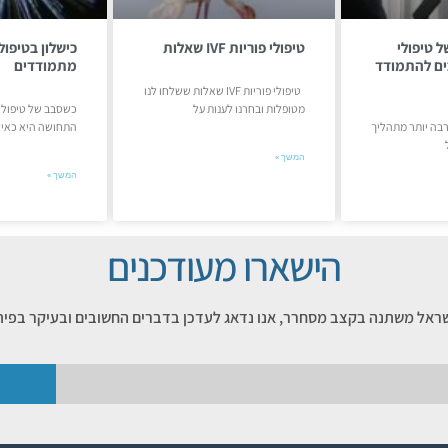
ל טיפולי
טיפולי פוריות IVF שאלות
כים להתמודד
מתמודדים
טיפולי פוריות IVF שאלות ששלחו לנו
מטופלות ובחרנו לענות על
כשסבב של טיפולי 
רבה יותר מתהליך
התחושה היא כאיל
המשך »
המשך »
הישארו מעודכנים
שראל משתנה בקצב מסחרר, אנו נדאג לעדכן בדברים החשובים ובעיקר בפית