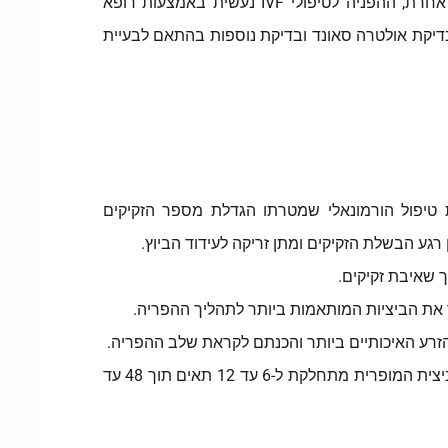
להשיג היריון באמצעות תרומת זרע ובמקרים בהם מדובר במטופלות בגילאים מתקדמים (מעל 35 בדרך כלל). כך או אחרת, ההפניה לטיפולי IVF נעשית באמצעות רופא
דיקת אולטרה סאונד ובדיקת נוספות בהתאם לבעיית
ת טיפול הורמונאלי שמטרתו הגדלת מספר הזקיקים
 הבשלת הזקיקים ומתן זריקה לעידוד הביוץ.
 שאיבת זקיקים.
את הביציות המותאמות ביותר לתהליך ההפריה.
זרע האיכותיים ביותר והכנתם לקראת שלב ההפריה.
שלב ההפריה החוץ גופית במהלכו מתבצעת הפריה של תאי הביצית עם תאי הזרע בתנאי מעבדה. במקרים בהם הביצית המופרית מתחלקת ל-6 עד 12 תאים תוך 48 עד