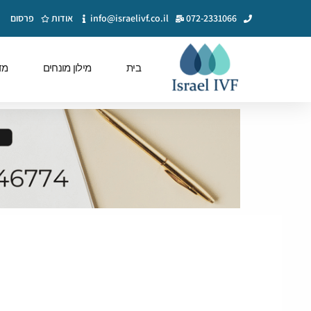
072-2331066
info@israelivf.co.il
אודות
פרסום
בית
מילון מונחים
מד