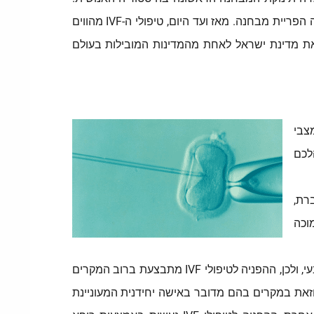
ארבע שנים לאחר מכן, נולדה בישראל תינוקת המבחנה הראשונה, ובכך, ישראל הייתה למדינה החמישית בעולם בה בוצעה הפריית מבחנה. מאז ועד היום, טיפולי ה-IVF מהווים
 כאשר בישראל אחוז הלידות בעקבות הפריה חוץ גופית עומד על 4%, מה שהופך את מדינת ישראל לאחת מהמדינות המובילות בעולם
צבי
לכם
רת,
וכה
בשל המורכבות של טיפולי הפריה חוץ גופית הם מהווים את המוצא הטיפולי האחרון עבור זוגות המתקשים להשיג היריון טבעי, ולכן, ההפניה לטיפולי IVF מתבצעת ברוב המקרים
 חשוב לציין שבמקרים מסוימים, ההפניה לטיפולי IVF נעשית באופן מיידי וזאת במקרים בהם מדובר באישה יחידנית המעוניינת